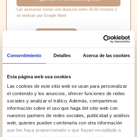
Las asesorías tienen una duración entre 45-60 minutos y
se realizan por Google Meet
Más popular
Asesoría completa
Consentimiento
Detalles
Acerca de las cookies
69€
Tu cuerpo, tu bebé y tu lactancia merecen una
guía clara, no un montón de consejos
Esta página web usa cookies
contradictorios.
Las cookies de este sitio web se usan para personalizar
el contenido y los anuncios, ofrecer funciones de redes
En esta sesión analizaremos tu caso paso a
sociales y analizar el tráfico. Además, compartimos
paso: postura, agarre, producción de leche y
información sobre el uso que haga del sitio web con
hábitos.
nuestros partners de redes sociales, publicidad y análisis
Te explicaré
qué está pasando realmente
y
web, quienes pueden combinarla con otra información
cómo resolverlo sin dolor ni culpa.
que les haya proporcionado o que hayan recopilado a
Incluye: