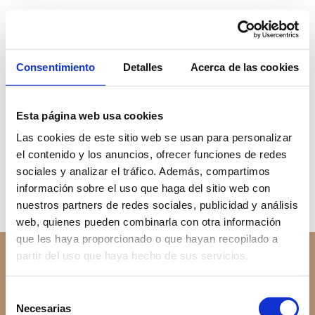
Política de
Consentimiento
Detalles
Acerca de las cookies
cookies
Esta página web usa cookies
Las cookies de este sitio web se usan para personalizar
Lorem ipsum dolor sit amet, consectetur adipiscing elit. Ut
el contenido y los anuncios, ofrecer funciones de redes
elit tellus, luctus nec ullamcorper mattis, pulvinar dapibus
leo.
sociales y analizar el tráfico. Además, compartimos
información sobre el uso que haga del sitio web con
nuestros partners de redes sociales, publicidad y análisis
web, quienes pueden combinarla con otra información
que les haya proporcionado o que hayan recopilado a
Aviso Legal
Política de privacidad
partir del uso que haya hecho de sus servicios.
Política de cookies
Selección
Necesarias
de